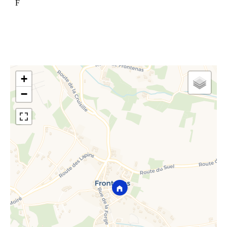
F
+
−