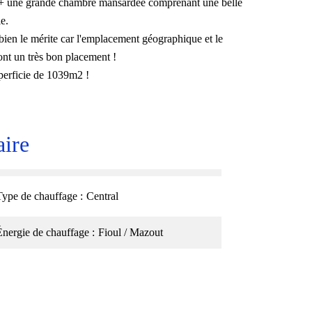
c, + une grande chambre mansardée comprenant une belle
e.
 bien le mérite car l'emplacement géographique et le
ront un très bon placement !
uperficie de 1039m2 !
ire
Type de chauffage
Central
Énergie de chauffage
Fioul / Mazout