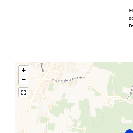
Mo
po
l'
+
−